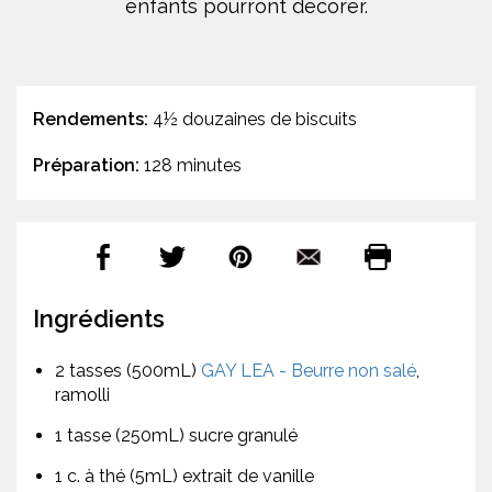
enfants pourront décorer.
Rendements:
4½ douzaines de biscuits
Préparation:
128 minutes
Ingrédients
2 tasses (500mL)
GAY LEA - Beurre non salé
,
ramolli
1 tasse (250mL) sucre granulé
1 c. à thé (5mL) extrait de vanille