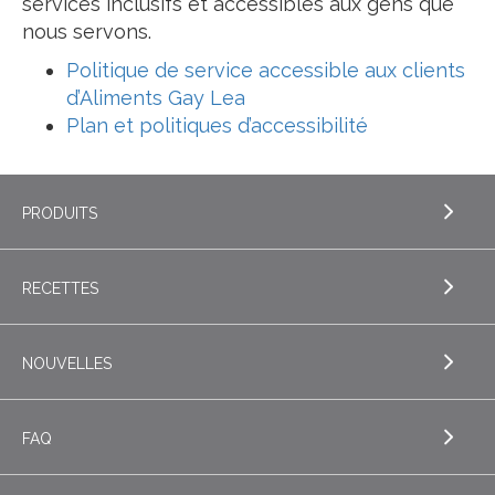
services inclusifs et accessibles aux gens que
nous servons.
Politique de service accessible aux clients
d’Aliments Gay Lea
Plan et politiques d’accessibilité
PRODUITS
RECETTES
EXPLORE PRODUITS
Beurre
NOUVELLES
EXPLORE RECETTES
Beurres de spécialité
Biscuits
FAQ
Fromage
EXPLORE NOUVELLES
Boissons
Fromage cottage