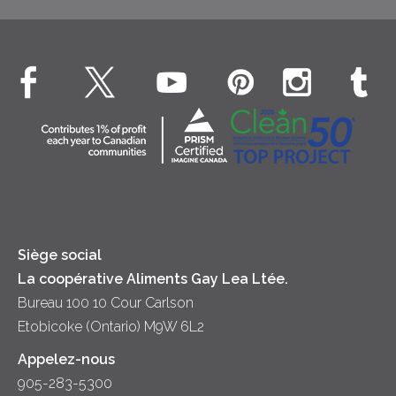
Bien-être des animaux
Rapports annuel
Comment faire une demande
Investissement dans les communautés
EXPLORE CONTACTEZ-NOUS
Principes coopératifs
Contactez-nous
Diversité et inclusion
Location
Accessibilité
Relations avec les médias
Nouvelles
Siège social
La coopérative Aliments Gay Lea Ltée.
Bureau 100 10 Cour Carlson
Etobicoke (Ontario) M9W 6L2
Appelez-nous
905-283-5300