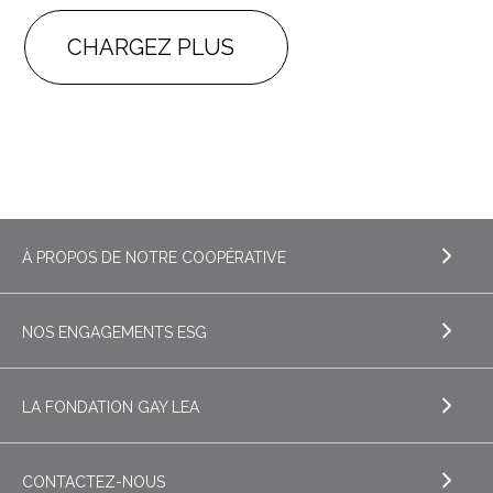
CHARGEZ PLUS
À PROPOS DE NOTRE COOPÉRATIVE
NOS ENGAGEMENTS ESG
EXPLORE À PROPOS DE NOTRE COOPÉRATIVE
L'histoire de Gay Lea
LA FONDATION GAY LEA
EXPLORE NOS ENGAGEMENTS ESG
Histoire
Environnement
CONTACTEZ-NOUS
Nos gens
EXPLORE LA FONDATION GAY LEA