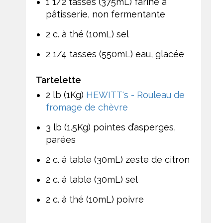
1 1/2 tasses (375mL) farine à
pâtisserie, non fermentante
2 c. à thé (10mL) sel
2 1/4 tasses (550mL) eau, glacée
Tartelette
2 lb (1Kg)
HEWITT's - Rouleau de
fromage de chèvre
3 lb (1.5Kg) pointes d’asperges,
parées
2 c. à table (30mL) zeste de citron
2 c. à table (30mL) sel
2 c. à thé (10mL) poivre