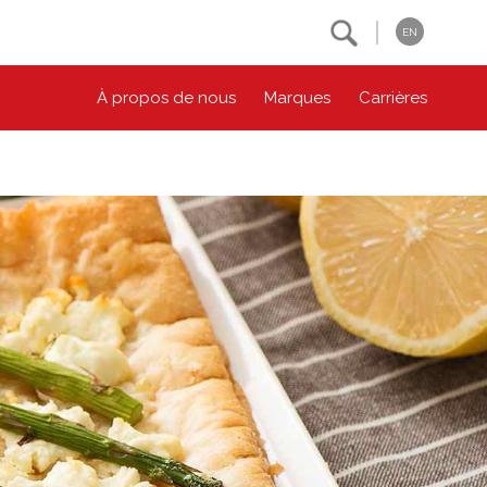
Search
EN
À propos de nous
Marques
Carrières
NOS ENGAGEMENTS ESG
CONTACTEZ-NOUS
Environnement
Contactez-nous
Bien-être des animaux
Location
Collectivité
Principes coopératifs
Diversité et inclusion
Accessibilité