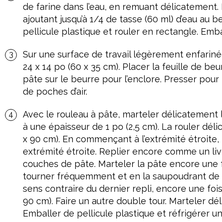
de farine dans l’eau, en remuant délicatement. 
ajoutant jusqu’à 1/4 de tasse (60 ml) d’eau au b
pellicule plastique et rouler en rectangle. Emba
Sur une surface de travail légèrement enfariné
24 x 14 po (60 x 35 cm). Placer la feuille de beu
pâte sur le beurre pour l’enclore. Presser pour bi
de poches d’air.
Avec le rouleau à pâte, marteler délicatement l
à une épaisseur de 1 po (2,5 cm). La rouler dél
x 90 cm). En commençant à l’extrémité étroite, p
extrémité étroite. Replier encore comme un livr
couches de pâte. Marteler la pâte encore une fo
tourner fréquemment et en la saupoudrant de f
sens contraire du dernier repli, encore une foi
90 cm). Faire un autre double tour. Marteler d
Emballer de pellicule plastique et réfrigérer u