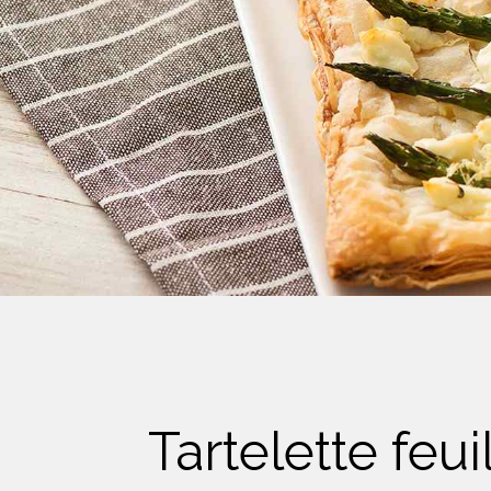
Crème Fouettée
Desserts
Yogourt
Boissons
Biscuits
Tartelette feu