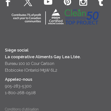
Véritable crème fouettée
Contactez-nous
Desserts
Crème sure
Location
Dîner
Fromage
Hors-d'oeuvre
Yogourt
Souper
Siège social
La coopérative Aliments Gay Lea Ltée.
Bureau 100 10 Cour Carlson
Etobicoke (Ontario) M9W 6L2
Appelez-nous
905-283-5300
1-800-268-0508
Conditions d’utilisation