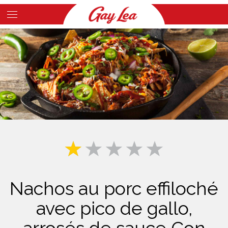
Skip
to
Main
main
Content
content
Nachos au porc effiloché
avec pico de gallo,