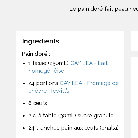
Le pain doré fait peau ne
Ingrédients
Pain doré :
1 tasse (250mL)
GAY LEA - Lait
homogénéisé
24 portions
GAY LEA - Fromage de
chèvre Hewitt’s
6 œufs
2 c. à table (30mL) sucre granulé
24 tranches pain aux œufs (challa)