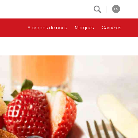
Search
EN
À propos de nous
Marques
Carrières
NOS ENGAGEMENTS ESG
CONTACTEZ-NOUS
Environnement
Contactez-nous
Bien-être des animaux
Location
Collectivité
Principes coopératifs
Diversité et inclusion
Accessibilité