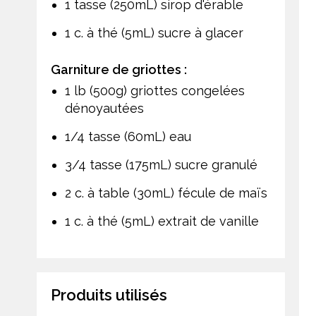
1 tasse (250mL) sirop d'érable
1 c. à thé (5mL) sucre à glacer
Garniture de griottes :
1 lb (500g) griottes congelées
dénoyautées
1/4 tasse (60mL) eau
3/4 tasse (175mL) sucre granulé
2 c. à table (30mL) fécule de maïs
1 c. à thé (5mL) extrait de vanille
Produits utilisés