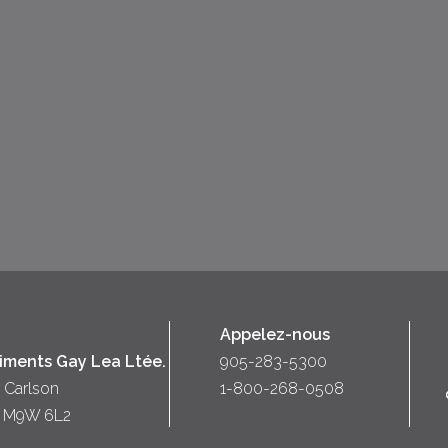
Appelez-nous
liments Gay Lea Ltée.
905-283-5300
 Carlson
1-800-268-0508
o) M9W 6L2