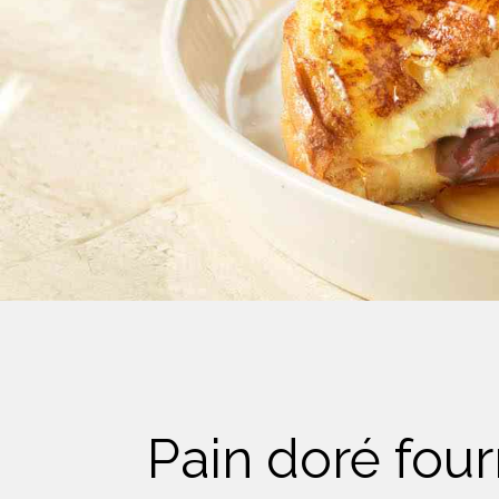
Crème Fouettée
Desserts
Yogourt
Boissons
Biscuits
Pain doré fou