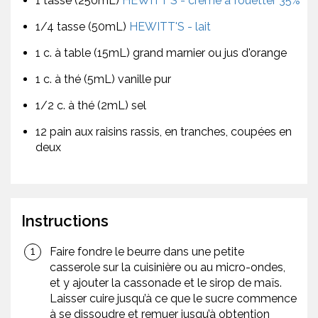
1 tasse (250mL)
HEWITT'S - crème à fouetter 35%
1/4 tasse (50mL)
HEWITT'S - lait
1 c. à table (15mL) grand marnier ou jus d'orange
1 c. à thé (5mL) vanille pur
1/2 c. à thé (2mL) sel
12 pain aux raisins rassis, en tranches, coupées en
deux
Instructions
Faire fondre le beurre dans une petite
casserole sur la cuisinière ou au micro-ondes,
et y ajouter la cassonade et le sirop de maïs.
Laisser cuire jusqu’à ce que le sucre commence
à se dissoudre et remuer jusqu’à obtention