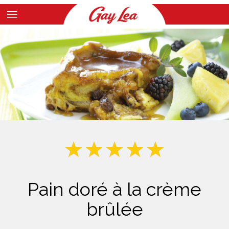
Skip
to
Main
main
Content
content
Pain doré à la crème
brûlée