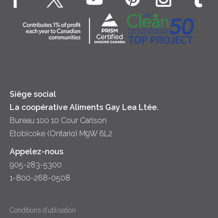
Véritable crème fouettée
Contactez-nous
Desserts
Crème sure
Location
Dîner
Fromage
Hors-d'oeuvre
Yogourt
Souper
Siège social
La coopérative Aliments Gay Lea Ltée.
Bureau 100 10 Cour Carlson
Etobicoke (Ontario) M9W 6L2
Appelez-nous
905-283-5300
1-800-268-0508
Conditions d’utilisation