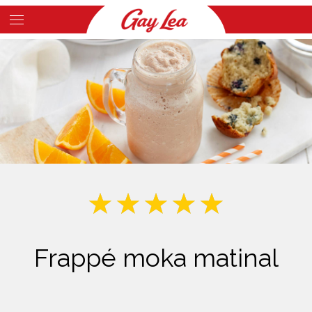
Skip
to
Main
main
Content
content
Frappé moka matinal