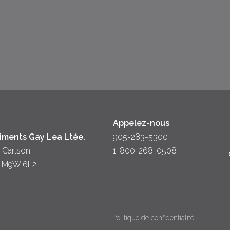
Appelez-nous
liments Gay Lea Ltée.
905-283-5300
 Carlson
1-800-268-0508
o) M9W 6L2
Politique de confidentialité