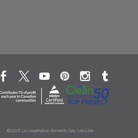
©2026 La coopérative Aliments Gay Lea Ltée.