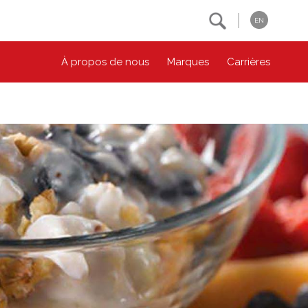
Search
EN
À propos de nous
Marques
Carrières
NOS ENGAGEMENTS ESG
CONTACTEZ-NOUS
Environnement
Contactez-nous
Bien-être des animaux
Location
Collectivité
Principes coopératifs
Diversité et inclusion
Accessibilité