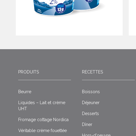
PRODUITS
RECETTES
Beurre
Boissons
Liquides – Lait et crème
Déjeuner
UHT
Desserts
Fromage cottage Nordica
Dîner
Véritable crème fouettée
Hors-d'oeuvre