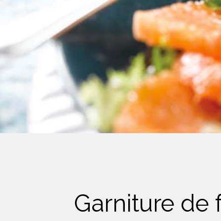
Crème Fouettée
Desserts
Yogourt
Boissons
Biscuits
Garniture de 