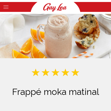
Skip
to
Main
main
Content
content
Frappé moka matinal