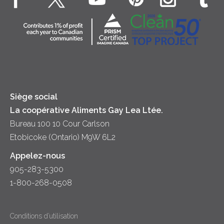
Véritable crème fouettée
Contactez-nous
Desserts
Crème sure
Location
Dîner
Fromage
Hors-d'oeuvre
Yogourt
Souper
Siège social
La coopérative Aliments Gay Lea Ltée.
Bureau 100 10 Cour Carlson
Etobicoke (Ontario) M9W 6L2
Appelez-nous
905-283-5300
1-800-268-0508
Conditions d’utilisation