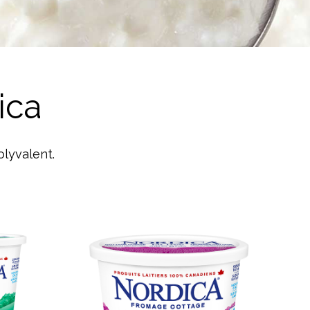
ica
olyvalent.