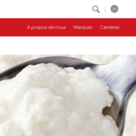
Search
EN
À propos de nous
Marques
Carrières
NOS ENGAGEMENTS ESG
CONTACTEZ-NOUS
Environnement
Contactez-nous
Bien-être des animaux
Location
Collectivité
Principes coopératifs
Diversité et inclusion
Accessibilité