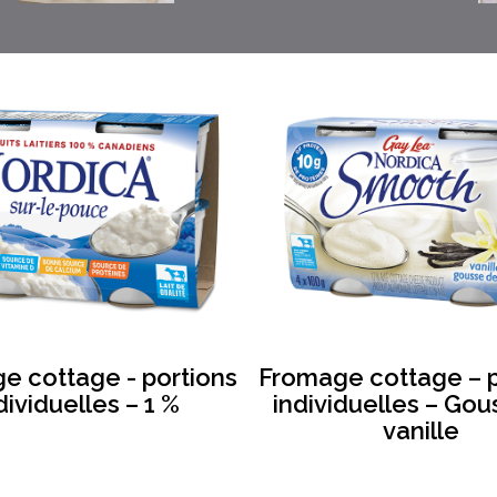
e cottage - portions
Fromage cottage – p
dividuelles – 1 %
individuelles – Go
vanille