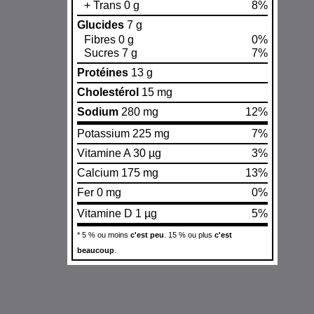
+ Trans 0 g
8%
Glucides
7 g
Fibres 0 g
0%
Sucres 7 g
7%
Protéines
13 g
Cholestérol
15 mg
Sodium
280 mg
12%
Potassium 225 mg
7%
Vitamine A 30 µg
3%
Calcium 175 mg
13%
Fer 0 mg
0%
Vitamine D 1 µg
5%
* 5 % ou moins
c'est peu
. 15 % ou plus
c'est
beaucoup
.