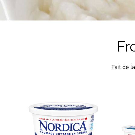
Crème Fouettée
Desserts
Yogourt
Boissons
Biscuits
Fr
Fait de l