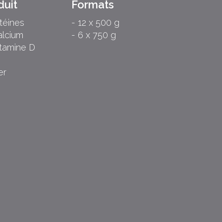
duit
Formats
téines
- 12 x 500 g
alcium
- 6 x 750 g
itamine D
er