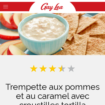
Skip
to
Main
main
Content
content
Trempette aux pommes
et au caramel avec