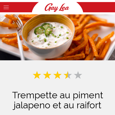
Skip
to
Main
main
Content
content
Trempette au piment
jalapeno et au raifort