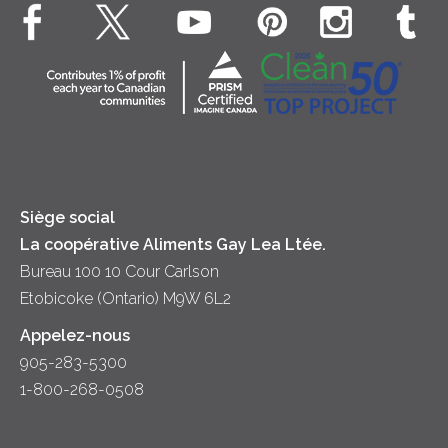
Bien-être des animaux
Souper
Fromage cottage
Contactez-nous
Collectivité
Soupes
Crème sure
Location
Principes coopératifs
Trempettes et Tartinades
Fromage
Diversité et inclusion
Lait
Accessibilité
Siège social
La coopérative Aliments Gay Lea Ltée.
Bureau 100 10 Cour Carlson
Etobicoke (Ontario) M9W 6L2
Appelez-nous
905-283-5300
1-800-268-0508