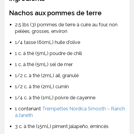
Nachos aux pommes de terre
2.5 lbs (3) pommes de terre à cuire au four, non
pelées, grosses, environ
1/4 tasse (60mL) huile d'olive
1 c. à thé (5mL) poudre de chili
1 c. à thé (5mL) sel de mer
1/2 c. à thé (2mL) ail, granulé
1/2 c. à thé (2mL) cumin
1/4 c. à thé (1mL) poivre de cayenne
1 contenant
Trempettes Nordica Smooth – Ranch
à l’aneth
3 c. à thé (15mL) piment jalapeño, émincés