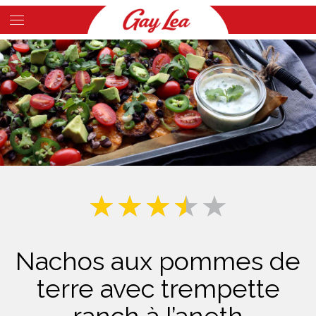
Skip
to
Main
main
Content
content
Nachos aux pommes de
terre avec trempette