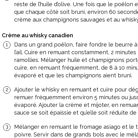
reste de l’huile d’olive. Une fois que le poêlon 
que chaque côté soit bruni, environ 60 secondes
crème aux champignons sauvages et au whisky
Crème au whisky canadien
Dans un grand poêlon, faire fondre le beurre à
l’ail. Cuire en remuant constamment, 2 minutes 
ramollies. Mélanger huile et champignons port
cuire, en remuant fréquemment, de 8 à 10 minute
évaporé et que les champignons aient bruni.
Ajouter le whisky en remuant et cuire pour dégl
remuer fréquemment environ 5 minutes ou jusqu’
évaporé. Ajouter la crème et mijoter, en remua
sauce se soit épaissie et qu’elle soit réduite de 
Mélanger en remuant le fromage asiago et le th
poivre. Servir dans de grands bols avec le mé