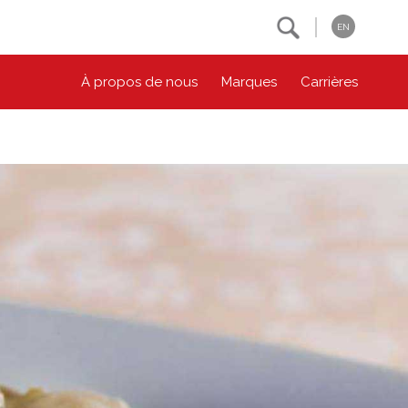
Search
EN
À propos de nous
Marques
Carrières
NOS ENGAGEMENTS ESG
CONTACTEZ-NOUS
Environnement
Contactez-nous
Bien-être des animaux
Location
Collectivité
Principes coopératifs
Diversité et inclusion
Accessibilité