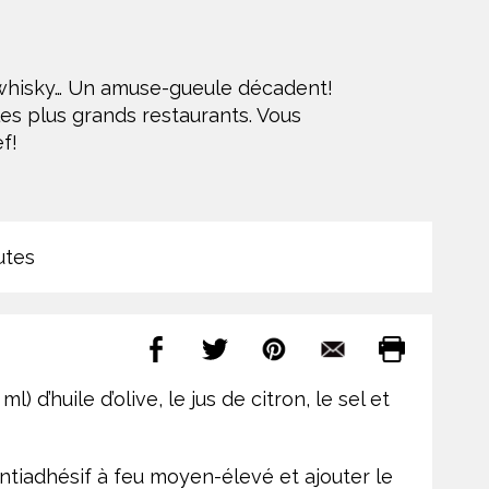
 whisky… Un amuse-gueule décadent!
es plus grands restaurants. Vous
f!
utes
l) d’huile d’olive, le jus de citron, le sel et
tiadhésif à feu moyen-élevé et ajouter le