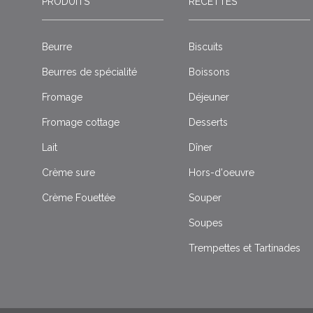
PRODUITS
RECETTES
Beurre
Biscuits
Beurres de spécialité
Boissons
Fromage
Déjeuner
Fromage cottage
Desserts
Lait
Dîner
Crème sure
Hors-d'oeuvre
Crème Fouettée
Souper
Soupes
Trempettes et Tartinades