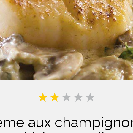
Lait
rème aux champigno