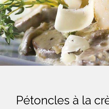
Crème Fouettée
Desserts
Yogourt
Boissons
Biscuits
Pétoncles à la c