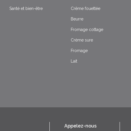
Santé et bien-être
Crême fouettée
Beurre
Fromage cottage
Crème sure
Fromage
Lait
Appelez-nous