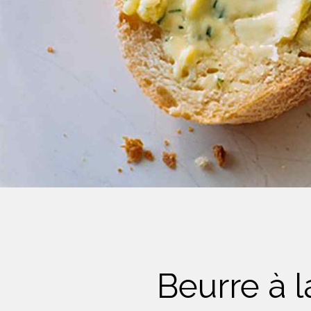
Crème Fouettée
Desserts
Yogourt
Boissons
Biscuits
Beurre à 