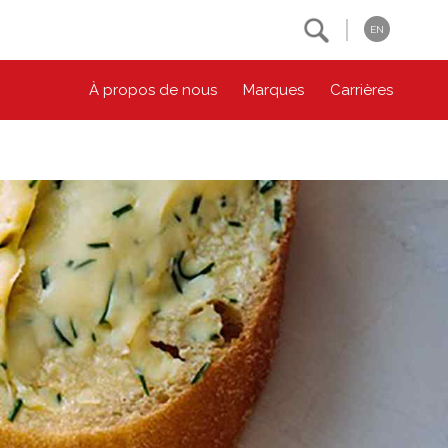
Search
EN
À propos de nous
Marques
Carrières
NOS ENGAGEMENTS ESG
CONTACTEZ-NOUS
Environnement
Contactez-nous
Bien-être des animaux
Location
Collectivité
Principes coopératifs
Diversité et inclusion
Accessibilité