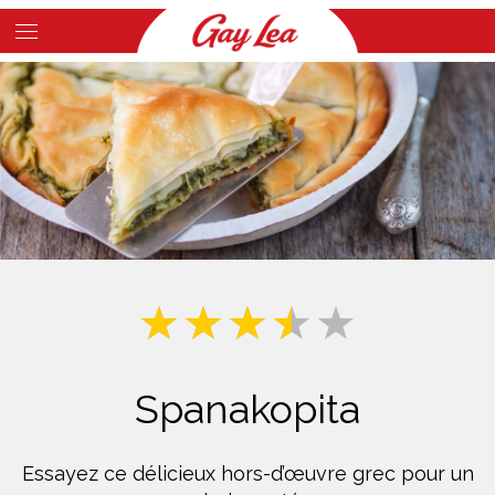
Skip
to
Main
main
Content
content
Spanakopita
Essayez ce délicieux hors-d’œuvre grec pour un