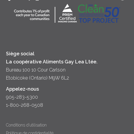
Collectivité
Soupes
Crème sure
Location
Principes coopératifs
Trempettes et Tartinades
Fromage
Diversité et inclusion
Lait
Accessibilité
Siège social
La coopérative Aliments Gay Lea Ltée.
Bureau 100 10 Cour Carlson
Etobicoke (Ontario) M9W 6L2
Appelez-nous
905-283-5300
1-800-268-0508
Conditions d’utilisation
Politique de confidentialité