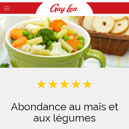
Skip
to
Main
main
Content
content
Abondance au maïs et
aux légumes