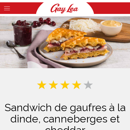
Skip
to
Main
main
Content
content
Sandwich de gaufres à la
dinde, canneberges et