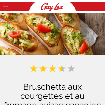
Skip
to
Main
main
Content
content
Bruschetta aux
courgettes et au