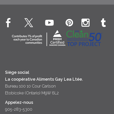
Dîner
Crême fouettée
Crème Fouettée
Environnement
Hors-d'oeuvre
Beurre
EXPLORE CONTACTEZ-NOUS
Bien-être des animaux
Souper
Fromage cottage
Contactez-nous
Collectivité
Soupes
Crème sure
Location
Principes coopératifs
Trempettes et Tartinades
Fromage
Diversité et inclusion
Lait
Accessibilité
Siège social
La coopérative Aliments Gay Lea Ltée.
Bureau 100 10 Cour Carlson
Etobicoke (Ontario) M9W 6L2
Appelez-nous
905-283-5300