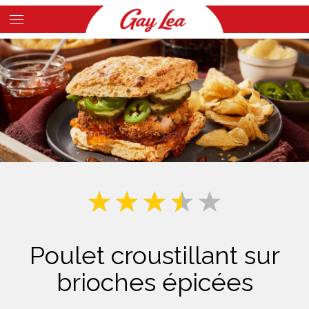
Skip
to
Main
main
Content
content
Poulet croustillant sur
brioches épicées