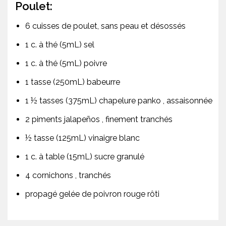
Poulet:
6 cuisses de poulet, sans peau et désossés
1 c. à thé (5mL) sel
1 c. à thé (5mL) poivre
1 tasse (250mL) babeurre
1 ½ tasses (375mL) chapelure panko , assaisonnée
2 piments jalapeños , finement tranchés
½ tasse (125mL) vinaigre blanc
1 c. à table (15mL) sucre granulé
4 cornichons , tranchés
propagé gelée de poivron rouge rôti