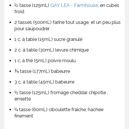
½ tasse (125mL)
GAY LEA - Farmhouse
, en cubes
froid
2 tasses (500mL) farine tout usage, et un peu plus
pour saupoudrer
1 c. à table (15mL) sucre granulé
2 c. à table (30mL) levure chimique
1 c. à thé (5mL) poivre moulu
¾ tasse (177mL) babeurre
3 c. à table (45mL) babeurre
½ tasse (125mL) fromage cheddar chipotle ,
émietté
¼ tasse (60mL) ciboulette fraîche, hachée
finement