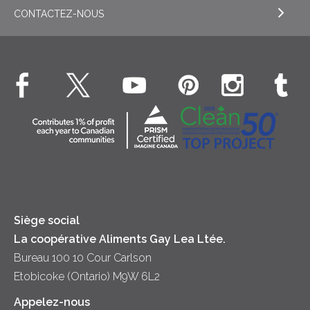
Général
Crème sure
CONTACTEZ-NOUS
EXPLORE NOS ENGAGEMENTS ESG
Dîner
Crême fouettée
Crème Fouettée
Environnement
Hors-d'oeuvre
Beurre
EXPLORE CONTACTEZ-NOUS
Bien-être des animaux
Souper
Fromage cottage
Contactez-nous
Collectivité
Soupes
Crème sure
Location
Principes coopératifs
Trempettes et Tartinades
Fromage
Diversité et inclusion
Lait
Accessibilité
Siège social
La coopérative Aliments Gay Lea Ltée.
Bureau 100 10 Cour Carlson
Etobicoke (Ontario) M9W 6L2
Appelez-nous