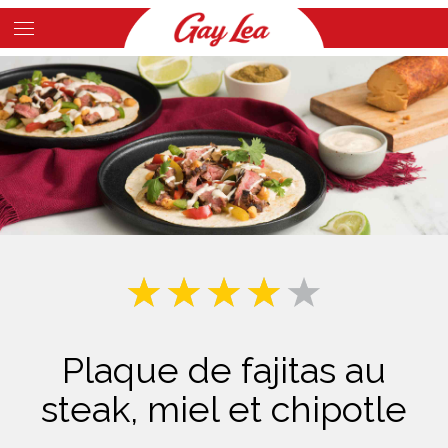
Skip
to
Main
main
Content
content
Plaque de fajitas au
steak, miel et chipotle