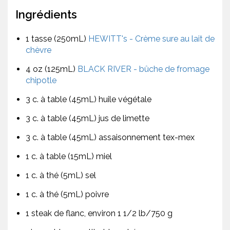
Ingrédients
1 tasse (250mL)
HEWITT's - Crème sure au lait de
chèvre
4 oz (125mL)
BLACK RIVER - bûche de fromage
chipotle
3 c. à table (45mL) huile végétale
3 c. à table (45mL) jus de limette
3 c. à table (45mL) assaisonnement tex-mex
1 c. à table (15mL) miel
1 c. à thé (5mL) sel
1 c. à thé (5mL) poivre
1 steak de flanc, environ 1 1/2 lb/750 g