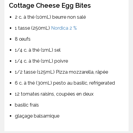
Cottage Cheese Egg Bites
2 c. à thé (10mL) beurre non salé
1 tasse (250mL)
Nordica 2 %
8 œufs
1/4 c. à thé (1mL) sel
1/4 c. à thé (1mL) poivre
1/2 tasse (125mL) Pizza mozzarella, râpée
6 c. à thé (30mL) pesto au basilic, refrigerated
12 tomates raisins, coupées en deux
basilic frais
glaçage balsamique