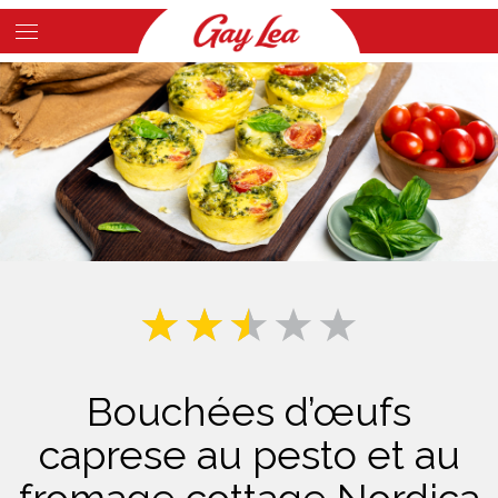
Skip
to
Main
main
Content
content
Bouchées d’œufs
caprese au pesto et au