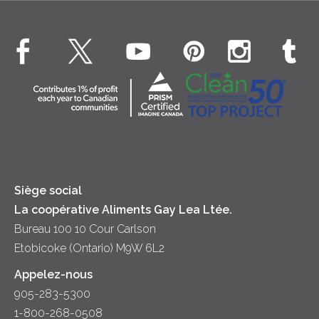
Crème Fouettée
Environnement
Hors-d'oeuvre
Beurre
EXPLORE CONTACTEZ-NOUS
Bien-être des animaux
Souper
Fromage cottage
Contactez-nous
Collectivité
Soupes
Crème sure
Location
Principes coopératifs
Trempettes et Tartinades
Fromage
Diversité et inclusion
Lait
Accessibilité
Siège social
La coopérative Aliments Gay Lea Ltée.
Bureau 100 10 Cour Carlson
Etobicoke (Ontario) M9W 6L2
Appelez-nous
905-283-5300
1-800-268-0508