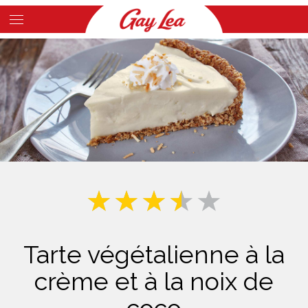
Skip
to
Main
main
Content
content
Tarte végétalienne à la
crème et à la noix de