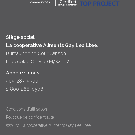
Principes coopératifs
Trempettes et Tartinades
Fromage
Diversité et inclusion
Lait
Accessibilité
Siège social
La coopérative Aliments Gay Lea Ltée.
Bureau 100 10 Cour Carlson
Etobicoke (Ontario) M9W 6L2
Appelez-nous
905-283-5300
1-800-268-0508
Conditions d’utilisation
Politique de confidentialité
©2026 La coopérative Aliments Gay Lea Ltée.