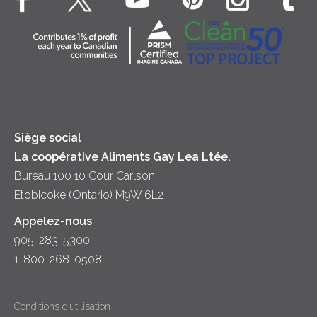
Souper
Fromage cottage
Contactez-nous
Collectivité
Soupes
Crème sure
Location
Principes coopératifs
Trempettes et Tartinades
Fromage
Diversité et inclusion
Lait
Accessibilité
Siège social
La coopérative Aliments Gay Lea Ltée.
Bureau 100 10 Cour Carlson
Etobicoke (Ontario) M9W 6L2
Appelez-nous
905-283-5300
1-800-268-0508
Conditions d’utilisation