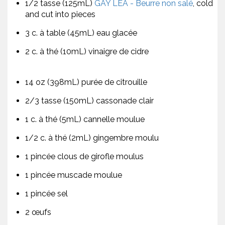
1/2 tasse (125mL)
GAY LEA - Beurre non salé
, cold
and cut into pieces
3 c. à table (45mL) eau glacée
2 c. à thé (10mL) vinaigre de cidre
14 oz (398mL) purée de citrouille
2/3 tasse (150mL) cassonade clair
1 c. à thé (5mL) cannelle moulue
1/2 c. à thé (2mL) gingembre moulu
1 pincée clous de girofle moulus
1 pincée muscade moulue
1 pincée sel
2 œufs