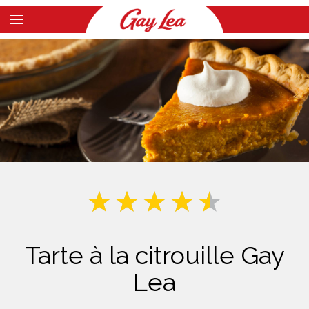
Skip
to
Main
main
Content
content
Tarte à la citrouille Gay
Lea