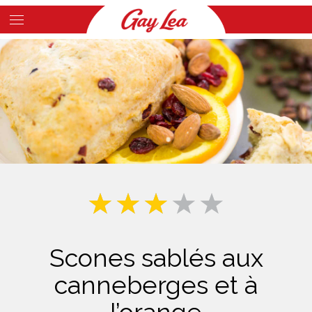
Skip
to
Main
main
Content
content
Scones sablés aux
canneberges et à