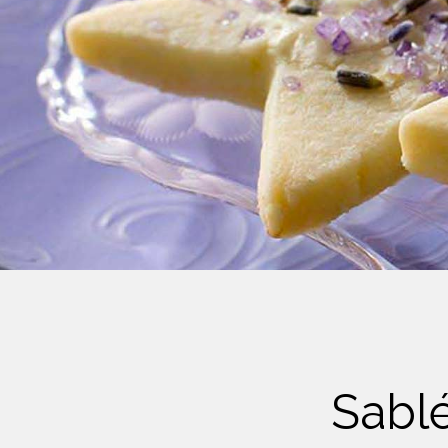
Crème Fouettée
Desserts
Yogourt
Boissons
Biscuits
Sablé