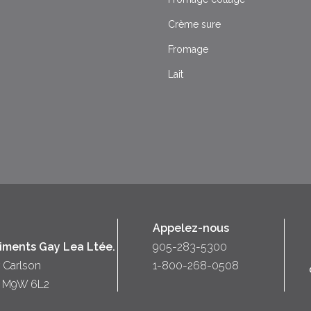
Crème sure
Fromage
Lait
Appelez-nous
liments Gay Lea Ltée.
905-283-5300
 Carlson
1-800-268-0508
o) M9W 6L2