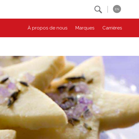
Search
EN
À propos de nous
Marques
Carrières
NOS ENGAGEMENTS ESG
CONTACTEZ-NOUS
Environnement
Contactez-nous
Bien-être des animaux
Location
Collectivité
Principes coopératifs
Diversité et inclusion
Accessibilité