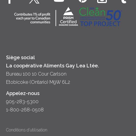
Souper
Fromage cottage
Contactez-nous
Collectivité
Soupes
Crème sure
Location
Principes coopératifs
Trempettes et Tartinades
Fromage
Diversité et inclusion
Lait
Accessibilité
Siège social
La coopérative Aliments Gay Lea Ltée.
Bureau 100 10 Cour Carlson
Etobicoke (Ontario) M9W 6L2
Appelez-nous
905-283-5300
1-800-268-0508
Conditions d’utilisation