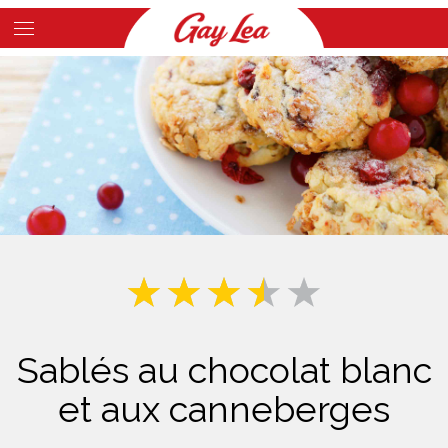
Skip
to
Main
main
Content
content
Sablés au chocolat blanc
et aux canneberges