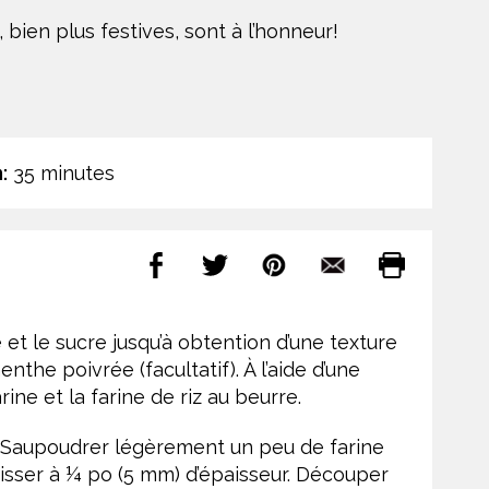
bien plus festives, sont à l’honneur!
:
35 minutes
e et le sucre jusqu’à obtention d’une texture
nthe poivrée (facultatif). À l’aide d’une
ine et la farine de riz au beurre.
né. Saupoudrer légèrement un peu de farine
baisser à ¼ po (5 mm) d’épaisseur. Découper