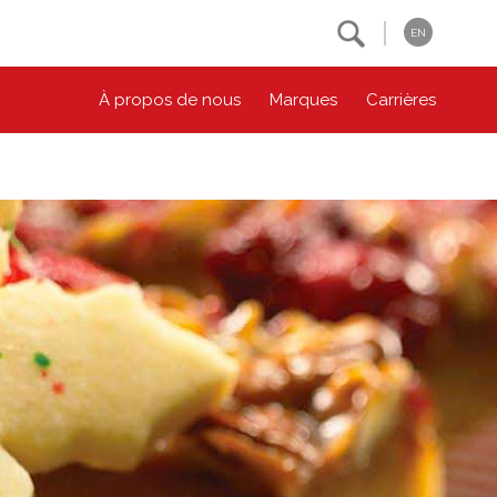
Search
EN
À propos de nous
Marques
Carrières
NOS ENGAGEMENTS ESG
CONTACTEZ-NOUS
Environnement
Contactez-nous
Bien-être des animaux
Location
Collectivité
Principes coopératifs
Diversité et inclusion
Accessibilité