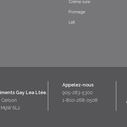
Crème sure
Fromage
Lait
Appelez-nous
liments Gay Lea Ltée.
905-283-5300
 Carlson
1-800-268-0508
o) M9W 6L2