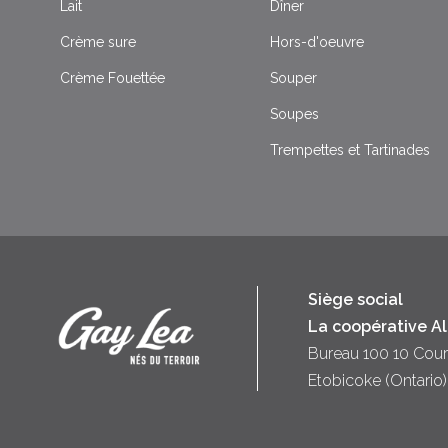
Lait
Dîner
Crème sure
Hors-d'oeuvre
Crème Fouettée
Souper
Soupes
Trempettes et Tartinades
Siège social
La coopérative A
Bureau 100 10 Cour
Etobicoke (Ontari