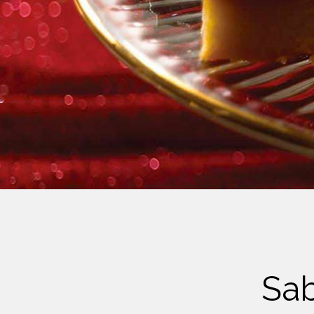
Crème Fouettée
Desserts
Yogourt
Boissons
Biscuits
Sab