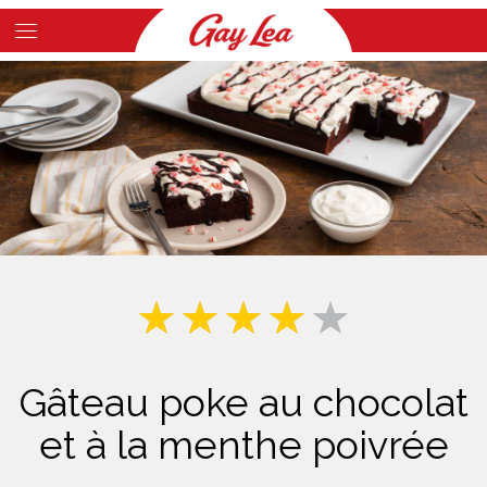
Skip
to
Main
main
Content
content
Gâteau poke au chocolat
et à la menthe poivrée