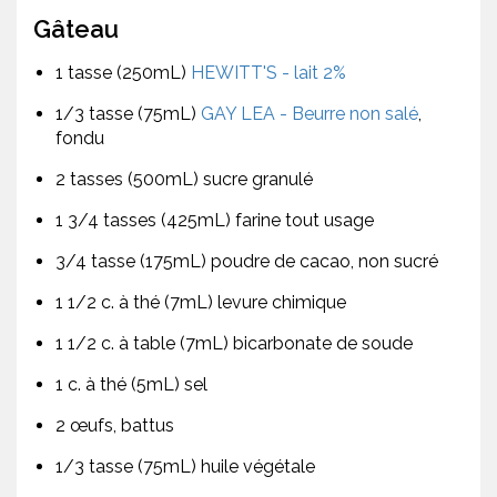
Gâteau
1 tasse (250mL)
HEWITT'S - lait 2%
1/3 tasse (75mL)
GAY LEA - Beurre non salé
,
fondu
2 tasses (500mL) sucre granulé
1 3/4 tasses (425mL) farine tout usage
3/4 tasse (175mL) poudre de cacao, non sucré
1 1/2 c. à thé (7mL) levure chimique
1 1/2 c. à table (7mL) bicarbonate de soude
1 c. à thé (5mL) sel
2 œufs, battus
1/3 tasse (75mL) huile végétale