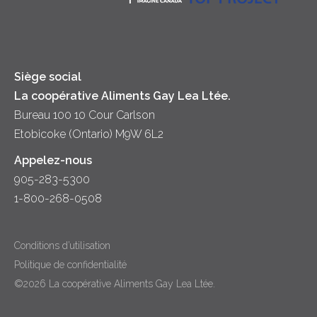
Trempettes et Tartinades
Fromage
Diversité et inclusion
Lait
Accessibilité
Siège social
La coopérative Aliments Gay Lea Ltée.
Bureau 100 10 Cour Carlson
Etobicoke (Ontario) M9W 6L2
Appelez-nous
905-283-5300
1-800-268-0508
Conditions d’utilisation
Politique de confidentialité
©2026 La coopérative Aliments Gay Lea Ltée.