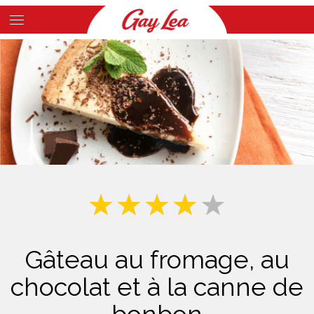
Skip
to
Main
main
Content
content
Gâteau au fromage, au
chocolat et à la canne de