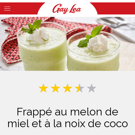
Skip
to
Main
main
Content
content
Frappé au melon de
miel et à la noix de coco