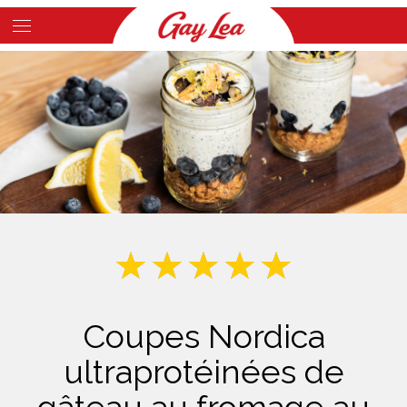
Skip
to
Main
main
Content
content
Coupes Nordica
ultraprotéinées de