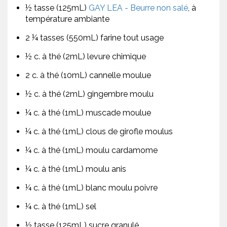
½ tasse (125mL)
GAY LEA - Beurre non salé
, à
température ambiante
2 ¼ tasses (550mL) farine tout usage
½ c. à thé (2mL) levure chimique
2 c. à thé (10mL) cannelle moulue
½ c. à thé (2mL) gingembre moulu
¼ c. à thé (1mL) muscade moulue
¼ c. à thé (1mL) clous de girofle moulus
¼ c. à thé (1mL) moulu cardamome
¼ c. à thé (1mL) moulu anis
¼ c. à thé (1mL) blanc moulu poivre
¼ c. à thé (1mL) sel
½ tasse (125mL) sucre granulé