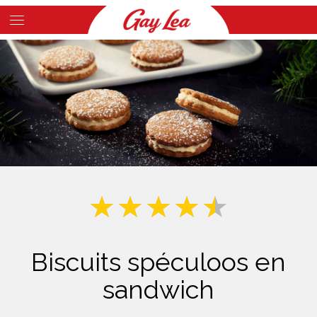
Skip
to
Main
main
Content
content
Biscuits spéculoos en
sandwich