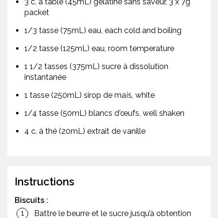
3 c. à table (45mL) gélatine sans saveur, 3 x 7g
packet
1/3 tasse (75mL) eau, each cold and boiling
1/2 tasse (125mL) eau, room temperature
1 1/2 tasses (375mL) sucre à dissolution
instantanée
1 tasse (250mL) sirop de maïs, white
1/4 tasse (50mL) blancs d'œufs, well shaken
4 c. à thé (20mL) extrait de vanille
Instructions
Biscuits :
Battre le beurre et le sucre jusqu’à obtention