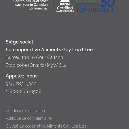
Soupes
Crème sure
Location
Principes coopératifs
Trempettes et Tartinades
Fromage
Diversité et inclusion
Lait
Accessibilité
Siège social
La coopérative Aliments Gay Lea Ltée.
Bureau 100 10 Cour Carlson
Etobicoke (Ontario) M9W 6L2
Appelez-nous
905-283-5300
1-800-268-0508
Conditions d’utilisation
Politique de confidentialité
©2026 La coopérative Aliments Gay Lea Ltée.