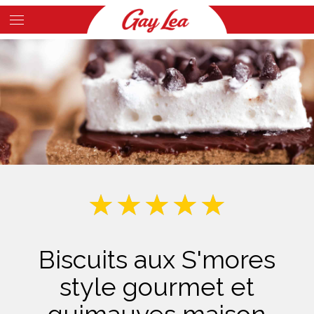
Skip
to
Main
main
Content
content
Biscuits aux S'mores
style gourmet et