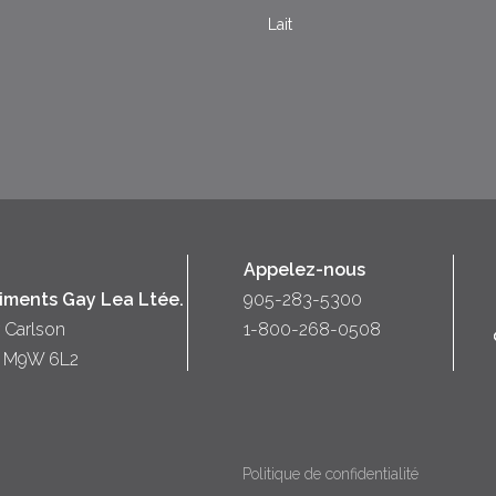
Lait
Appelez-nous
liments Gay Lea Ltée.
905-283-5300
 Carlson
1-800-268-0508
o) M9W 6L2
Politique de confidentialité