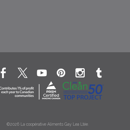
©2026 La coopérative Aliments Gay Lea Ltée.