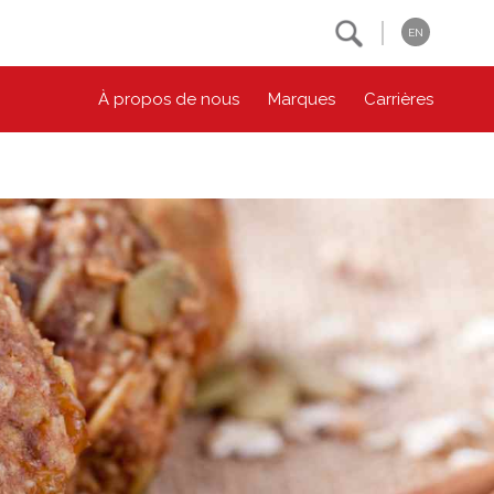
Search
EN
À propos de nous
Marques
Carrières
NOS ENGAGEMENTS ESG
CONTACTEZ-NOUS
Environnement
Contactez-nous
Bien-être des animaux
Location
Collectivité
Principes coopératifs
Diversité et inclusion
Accessibilité