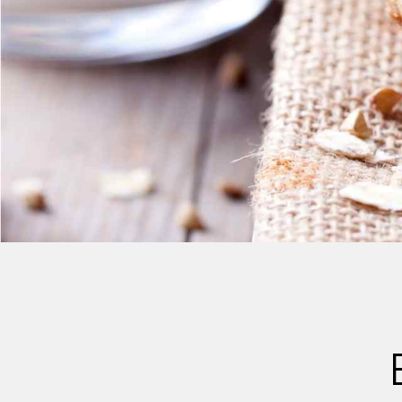
Crème Fouettée
Desserts
Yogourt
Boissons
Biscuits