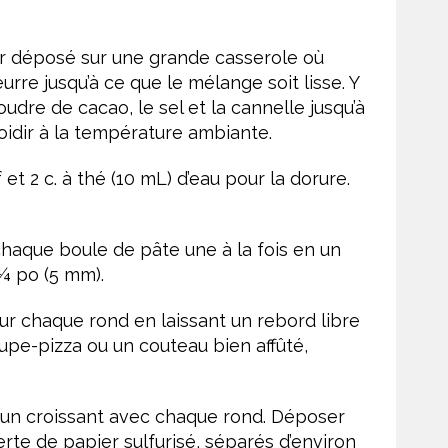
eur déposé sur une grande casserole où
eurre jusqu’à ce que le mélange soit lisse. Y
oudre de cacao, le sel et la cannelle jusqu’à
oidir à la température ambiante.
 et 2 c. à thé (10 mL) d’eau pour la dorure.
chaque boule de pâte une à la fois en un
 ¼ po (5 mm).
ur chaque rond en laissant un rebord libre
upe-pizza ou un couteau bien affûté,
 un croissant avec chaque rond. Déposer
rte de papier sulfurisé, séparés d’environ