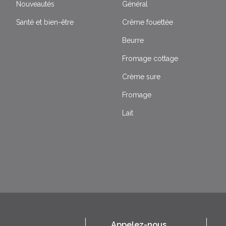
Nouveautés
Général
Santé et bien-être
Crême fouettée
Beurre
Fromage cottage
Crème sure
Fromage
Lait
Appelez-nous