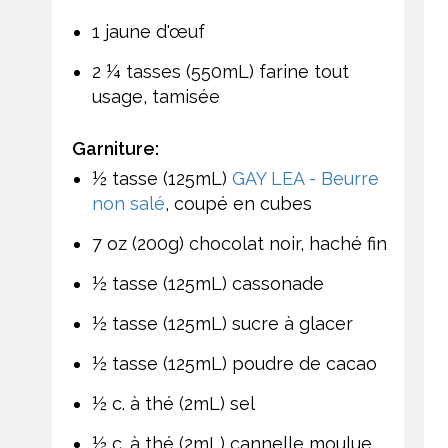
1 jaune d'œuf
2 ¼ tasses (550mL) farine tout
usage, tamisée
Garniture:
½ tasse (125mL)
GAY LEA - Beurre
non salé
, coupé en cubes
7 oz (200g) chocolat noir, haché fin
½ tasse (125mL) cassonade
½ tasse (125mL) sucre à glacer
½ tasse (125mL) poudre de cacao
½ c. à thé (2mL) sel
½ c. à thé (2mL) cannelle moulue