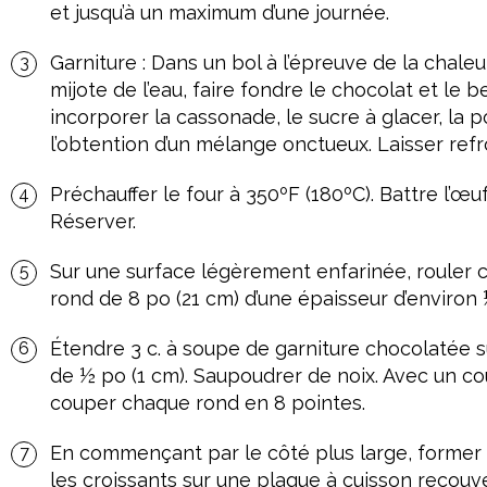
et jusqu’à un maximum d’une journée.
Garniture : Dans un bol à l’épreuve de la chal
mijote de l’eau, faire fondre le chocolat et le b
incorporer la cassonade, le sucre à glacer, la p
l’obtention d’un mélange onctueux. Laisser refr
Préchauffer le four à 350ºF (180ºC). Battre l’œuf
Réserver.
Sur une surface légèrement enfarinée, rouler 
rond de 8 po (21 cm) d’une épaisseur d’environ
Étendre 3 c. à soupe de garniture chocolatée s
de ½ po (1 cm). Saupoudrer de noix. Avec un co
couper chaque rond en 8 pointes.
En commençant par le côté plus large, former
les croissants sur une plaque à cuisson recouve