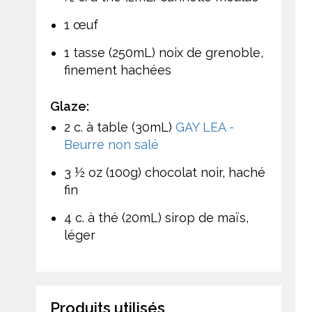
1 œuf
1 tasse (250mL) noix de grenoble,
finement hachées
Glaze:
2 c. à table (30mL)
GAY LEA -
Beurre non salé
3 ½ oz (100g) chocolat noir, haché
fin
4 c. à thé (20mL) sirop de maïs,
léger
Produits utilisés