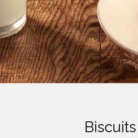
Crème Fouettée
Desserts
Yogourt
Boissons
Biscuits
Biscuit