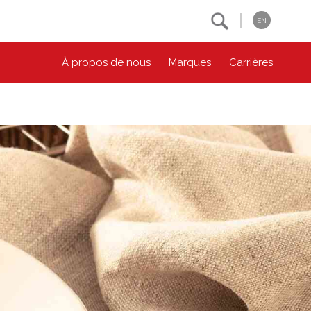
Search
EN
À propos de nous
Marques
Carrières
NOS ENGAGEMENTS ESG
CONTACTEZ-NOUS
Environnement
Contactez-nous
Bien-être des animaux
Location
Collectivité
Principes coopératifs
Diversité et inclusion
Accessibilité