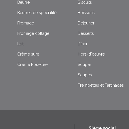
Beurre
Biscuits
Beurres de spécialité
Boissons
Fromage
Déjeuner
Fromage cottage
Desserts
Lait
Dîner
Crème sure
Hors-d'oeuvre
Crème Fouettée
Souper
Soupes
Trempettes et Tartinades
Siège social