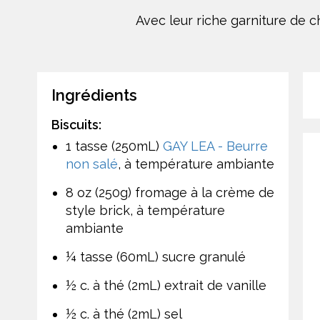
Avec leur riche garniture de c
Ingrédients
Biscuits:
1 tasse (250mL)
GAY LEA - Beurre
non salé
, à température ambiante
8 oz (250g) fromage à la crème de
style brick, à température
ambiante
¼ tasse (60mL) sucre granulé
½ c. à thé (2mL) extrait de vanille
½ c. à thé (2mL) sel