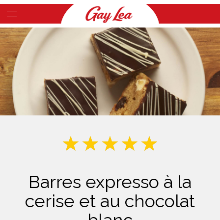
Skip
to
Main
main
Content
content
Barres expresso à la
cerise et au chocolat