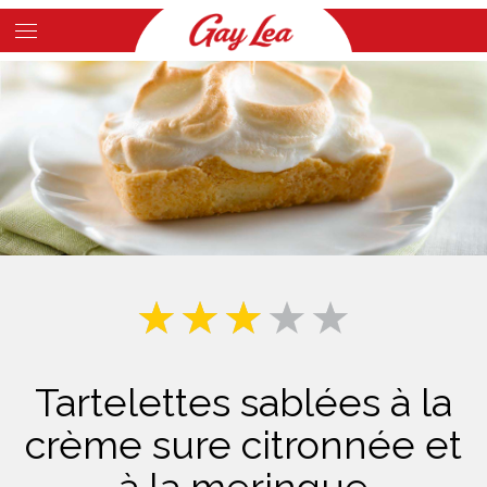
Skip
to
Main
main
Content
content
Tartelettes sablées à la
crème sure citronnée et