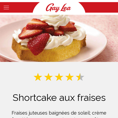
Skip
to
Main
main
Content
content
Shortcake aux fraises
Fraises juteuses baignées de soleil; crème