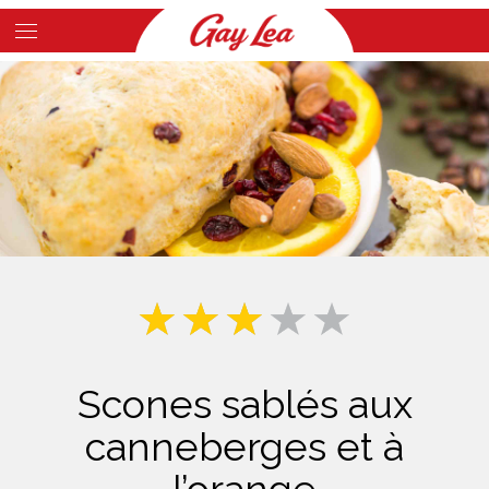
Skip
to
Main
main
Content
content
Scones sablés aux
canneberges et à