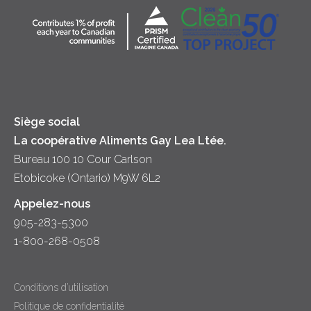
Collectivité
Soupes
Crème sure
Location
Principes coopératifs
Trempettes et Tartinades
Fromage
Diversité et inclusion
Lait
Accessibilité
Siège social
La coopérative Aliments Gay Lea Ltée.
Bureau 100 10 Cour Carlson
Etobicoke (Ontario) M9W 6L2
Appelez-nous
905-283-5300
1-800-268-0508
Conditions d’utilisation
Politique de confidentialité