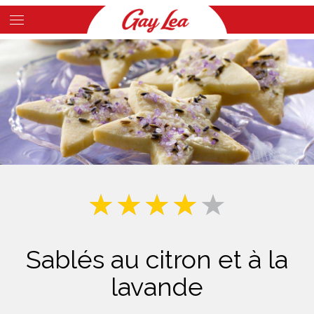
Skip
to
Main
main
Content
content
Sablés au citron et à la
lavande