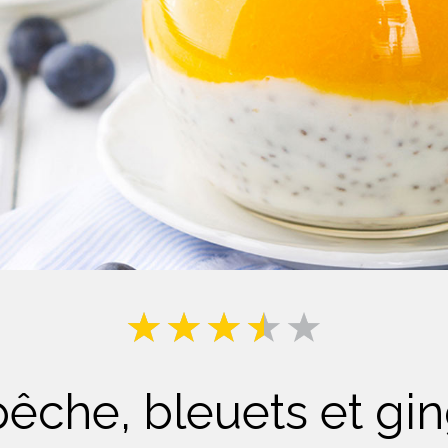
Lait
 pêche, bleuets et g