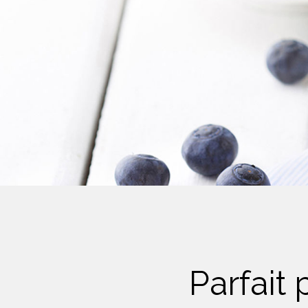
Crème Fouettée
Desserts
Yogourt
Boissons
Biscuits
Parfait