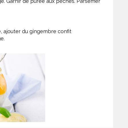
ge. Garnir de purée aux pêches. Parsemer
 ajouter du gingembre confit
e.