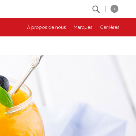
Search
EN
À propos de nous
Marques
Carrières
NOS ENGAGEMENTS ESG
CONTACTEZ-NOUS
Environnement
Contactez-nous
Bien-être des animaux
Location
Collectivité
Principes coopératifs
Diversité et inclusion
Accessibilité