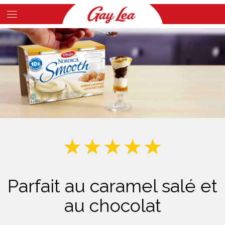
Skip
to
Main
main
Content
content
Parfait au caramel salé et
au chocolat