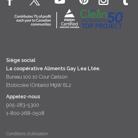
Souper
Fromage cottage
Contactez-nous
Collectivité
Soupes
Crème sure
Location
Principes coopératifs
Trempettes et Tartinades
Fromage
Diversité et inclusion
Lait
Accessibilité
Siège social
La coopérative Aliments Gay Lea Ltée.
Bureau 100 10 Cour Carlson
Etobicoke (Ontario) M9W 6L2
Appelez-nous
905-283-5300
1-800-268-0508
Conditions d’utilisation