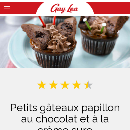
Skip
to
Main
main
Content
content
Petits gâteaux papillon
au chocolat et à la