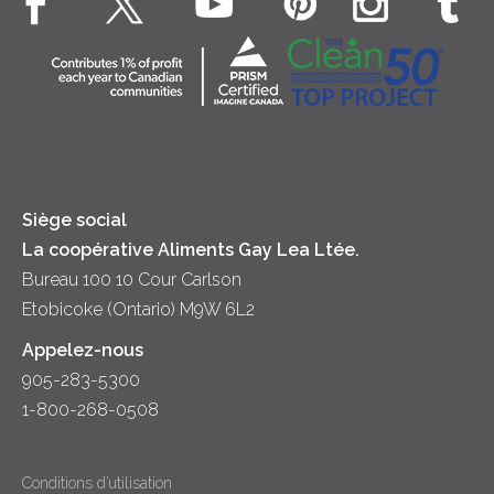
Souper
Fromage cottage
Contactez-nous
Collectivité
Soupes
Crème sure
Location
Principes coopératifs
Trempettes et Tartinades
Fromage
Diversité et inclusion
Lait
Accessibilité
Siège social
La coopérative Aliments Gay Lea Ltée.
Bureau 100 10 Cour Carlson
Etobicoke (Ontario) M9W 6L2
Appelez-nous
905-283-5300
1-800-268-0508
Conditions d’utilisation