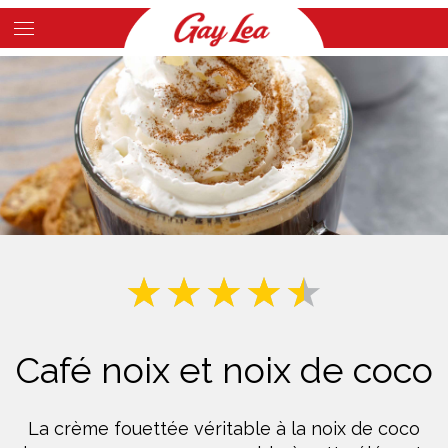
Skip
to
Main
main
Content
content
Café noix et noix de coco
La crème fouettée véritable à la noix de coco