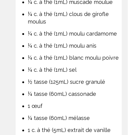
¼ c. à thé (1mL) muscade moulue
¼ c. à thé (1mL) clous de girofle
moulus
¼ c. à thé (1mL) moulu cardamome
¼ c. à thé (1mL) moulu anis
¼ c. à thé (1mL) blanc moulu poivre
¼ c. à thé (1mL) sel
½ tasse (125mL) sucre granulé
¼ tasse (60mL) cassonade
1 œuf
¼ tasse (60mL) mélasse
1 c. à thé (5mL) extrait de vanille