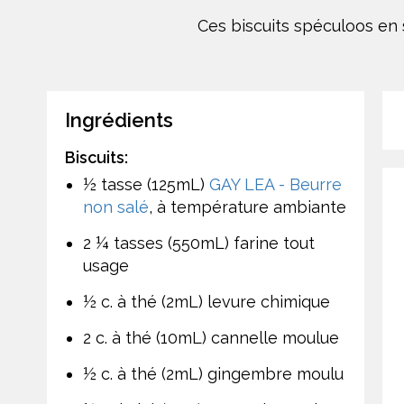
Ces biscuits spéculoos en 
Ingrédients
Biscuits:
½ tasse (125mL)
GAY LEA - Beurre
non salé
, à température ambiante
2 ¼ tasses (550mL) farine tout
usage
½ c. à thé (2mL) levure chimique
2 c. à thé (10mL) cannelle moulue
½ c. à thé (2mL) gingembre moulu