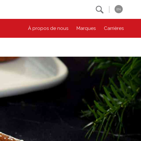
Search
EN
À propos de nous
Marques
Carrières
NOS ENGAGEMENTS ESG
CONTACTEZ-NOUS
Environnement
Contactez-nous
Bien-être des animaux
Location
Collectivité
Principes coopératifs
Diversité et inclusion
Accessibilité