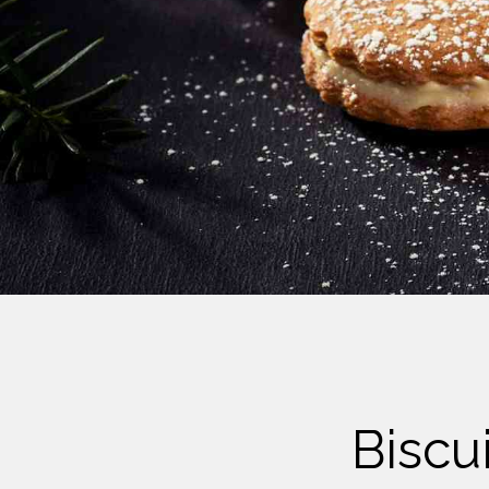
Crème Fouettée
Desserts
Yogourt
Boissons
Biscuits
Biscu