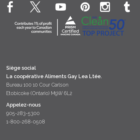
Bien-être des animaux
Souper
Fromage cottage
Contactez-nous
Collectivité
Soupes
Crème sure
Location
Principes coopératifs
Trempettes et Tartinades
Fromage
Diversité et inclusion
Lait
Accessibilité
Siège social
La coopérative Aliments Gay Lea Ltée.
Bureau 100 10 Cour Carlson
Etobicoke (Ontario) M9W 6L2
Appelez-nous
905-283-5300
1-800-268-0508