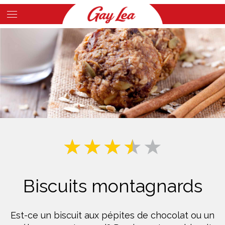
Skip
to
Main
main
Content
content
Biscuits montagnards
Est-ce un biscuit aux pépites de chocolat ou un