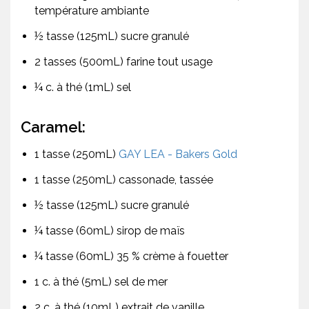
température ambiante
½ tasse (125mL) sucre granulé
2 tasses (500mL) farine tout usage
¼ c. à thé (1mL) sel
Caramel:
1 tasse (250mL)
GAY LEA - Bakers Gold
1 tasse (250mL) cassonade, tassée
½ tasse (125mL) sucre granulé
¼ tasse (60mL) sirop de maïs
¼ tasse (60mL) 35 % crème à fouetter
1 c. à thé (5mL) sel de mer
2 c. à thé (10mL) extrait de vanille