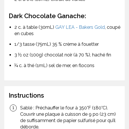
Dark Chocolate Ganache:
2 c. à table (30mL)
GAY LEA - Bakers Gold
, coupé
en cubes
1/3 tasse (75mL) 35 % crème à fouetter
3 ½ oz (100g) chocolat noir (à 70 %), haché fin
¼ c. à thé (1mL) sel de mer, en flocons
Instructions
Sablé : Préchauffer le four à 350°F (180°C).
Couvrir une plaque à cuisson de 9 po (23 cm)
de suffisamment de papier sulfurisé pour qu’il
déborde.