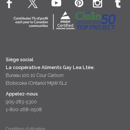
Bien-être des animaux
Souper
Fromage cottage
Contactez-nous
Collectivité
Soupes
Crème sure
Location
Principes coopératifs
Trempettes et Tartinades
Fromage
Diversité et inclusion
Lait
Accessibilité
Siège social
La coopérative Aliments Gay Lea Ltée.
Bureau 100 10 Cour Carlson
Etobicoke (Ontario) M9W 6L2
Appelez-nous
905-283-5300
1-800-268-0508
Conditions d’utilisation