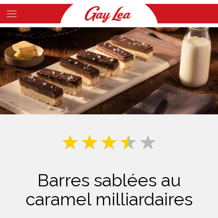
Skip
to
Main
main
Content
content
Barres sablées au
caramel milliardaires