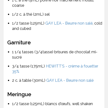
1 c. à thé (5mL) poivre noir fraîchement moulu,
coarse
1/2 c. à thé (2mL) sel
1/2 tasse (125mL)
GAY LEA - Beurre non salé
, cold
and cubed
Garniture
1 1/4 tasses (3/4tasse) brisures de chocolat mi-
sucré
3/4 tasse (175mL)
HEWITT'S - crème à fouetter
35%
2 c. à table (30mL)
GAY LEA - Beurre non salé
Meringue
1/2 tasse (125mL) blancs d'œufs, well shaken